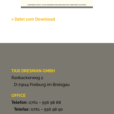
> Datei zum Download
TAXI DRESMAN GMBH
Rankackerweg 2
D-79114 Freiburg im Breisgau
OFFICE
Telefon:
0761 – 556 98 88
Telefax:
0761 – 556 98 90